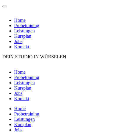
Home
Probetraining
Leistungen
Kursplan
Jobs
Kontakt
DEIN STUDIO IN WÜRSELEN
Zum
Inhalt
Home
wechseln
Probetraining
Leistungen
Kursplan
Jobs
Kontakt
Home
Probetraining
Leistungen
Kursplan
Jobs