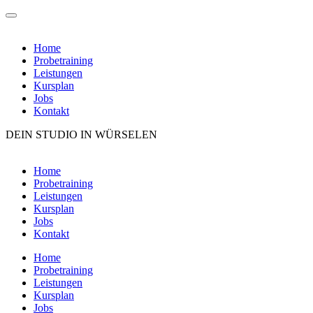
Home
Probetraining
Leistungen
Kursplan
Jobs
Kontakt
DEIN STUDIO IN WÜRSELEN
Zum
Inhalt
Home
wechseln
Probetraining
Leistungen
Kursplan
Jobs
Kontakt
Home
Probetraining
Leistungen
Kursplan
Jobs