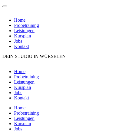
Home
Probetraining
Leistungen
Kursplan
Jobs
Kontakt
DEIN STUDIO IN WÜRSELEN
Zum
Inhalt
Home
wechseln
Probetraining
Leistungen
Kursplan
Jobs
Kontakt
Home
Probetraining
Leistungen
Kursplan
Jobs