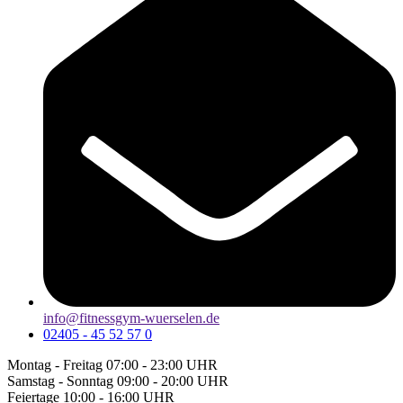
info@fitnessgym-wuerselen.de
02405 - 45 52 57 0
Montag - Freitag
07:00 - 23:00 UHR
Samstag - Sonntag
09:00 - 20:00 UHR
Feiertage
10:00 - 16:00 UHR