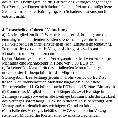
des Ausfalls beitragsfrei an die Laufzeit des Vertrages angehangen.
Der Vertrag verlängert sich dadurch beitragsfrei um die stillgelegte
Zeit, auch nach einer Kündigung. Ein Schadensersatzanspruch
entsteht nicht.
4. Lastschriftverfahren / Abbuchung
a) Das Mitglied erteilt FGW eine Einzugsermächtigung, um die
einmaligen und laufenden Kosten sowie Trainergebühren bei
Fälligkeit per Lastschrift einzuziehen (sog. Einzugsermächtigung).
Der monatlich zu zahlende Mitgliedsbeitrag ist jeweils am
Monatsersten im Voraus zu entrichten.
b) Für Mahnungen, die nach Verzugseintritt erteilt werden, fällt je
Mahnung eine Mahngebühr in Höhe von 5,00 EUR an.
c) Bei einer Rücklastschrift des anfallenden Monatsbeitrages
und/oder der Trainergebühr hat das Mitglied die
Stornogebühr/Bearbeitungsgebühr in Höhe von 10,00 EUR zu
tragen. Den rückbelasteten Monatsbeitrag/die rückbelastete
Trainergebühr inkl. Gebühren bucht FGW zum 15. eines Monats ab.
d) Kommt das Mitglied schuldhaft länger als zwei Beiträge in
Zahlungsverzug, so werden alle Beiträge bis zum Ende der Laufzeit
des Vertrages sofort fällig. FGW ist in diesem Falle berechtigt, den
Vertrag außerordentlich aus wichtigem Grund zu kündigen.
e) Im Falle des Verzuges behält sich FGW vor, dem im Verzug
stehenden Mitglied die Kosten einer zweckentsprechenden